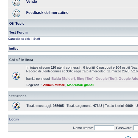
Vendo
Feedback del mercatino
Off Topic
Test Forum
Cancella cookie
|
Staff
Indice
Chi c’è in linea
In totale ci sono
110
utenti connessi :: 6 iscritti, 0 nascosti e 104 ospiti (basat
Record di utenti connessi:
3340
registrato il mercoledì 11 marzo 2026, 5:16
Iscritti connessi:
Baidu [Spider]
,
Bing [Bot]
,
Google [Bot]
,
Google Ads
Legenda ::
Amministratori
,
Moderatori globali
Statistiche
Totale messaggi:
935605
| Totale argomenti:
47643
| Totale iscritti:
9969
| U
Login
Nome utente:
Password: