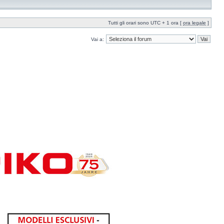
Tutti gli orari sono UTC + 1 ora [
ora legale
]
Vai a: