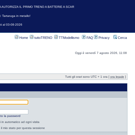
A AUTORIZZA IL PRIMO TRENO A BATTERIE A SCAR
: Tartaruga in metallo!
ti al 03-08-2026
Home
tuttoTRENO
TTModellismo
FAQ
Privacy
Cerca
Oggi è venerdì 7 agosto 2026, 11:08
Tutti gli orari sono UTC + 1 ora [
ora legale
]
to la password
 in automatico ad ogni visita
il mio stato per questa sessione