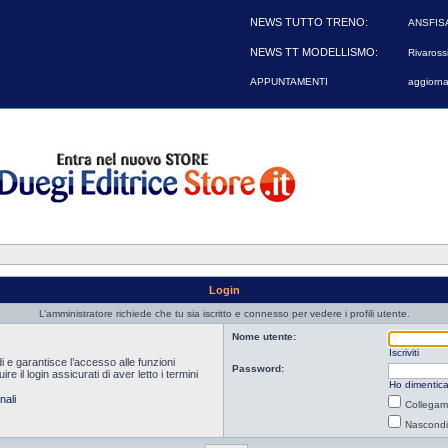
NEWS TUTTO TRENO:
ANSFIS
NEWS TT MODELLISMO:
Rivarossi
APPUNTAMENTI
aggiorna
Login
L’amministratore richiede che tu sia iscritto e connesso per vedere i profili utente.
Nome utente:
Iscriviti
i e garantisce l’accesso alle funzioni
Password:
 il login assicurati di aver letto i termini
Ho dimentica
nali
Collegami
Nascondi 