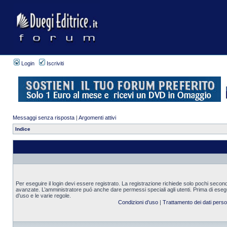
Login
Iscriviti
Messaggi senza risposta
|
Argomenti attivi
Indice
Per eseguire il login devi essere registrato. La registrazione richiede solo pochi second
avanzate. L’amministratore puó anche dare permessi speciali agli utenti. Prima di eseguire
d’uso e le varie regole.
Condizioni d’uso
|
Trattamento dei dati perso