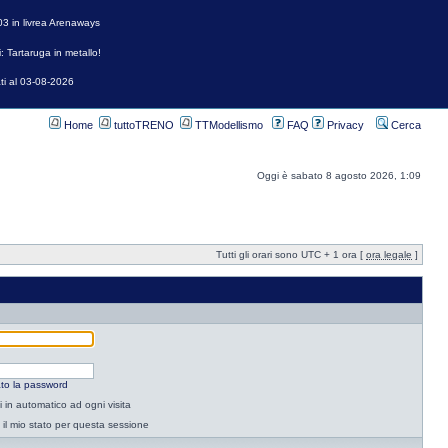
3 in livrea Arenaways
: Tartaruga in metallo!
ti al 03-08-2026
Home
tuttoTRENO
TTModellismo
FAQ
Privacy
Cerca
Oggi è sabato 8 agosto 2026, 1:09
Tutti gli orari sono UTC + 1 ora [
ora legale
]
to la password
 in automatico ad ogni visita
il mio stato per questa sessione