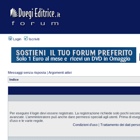
Login
Iscriviti
Messaggi senza risposta
|
Argomenti attivi
Indice
Per eseguire il login devi essere registrato. La registrazione richiede solo pochi second
avanzate. L’amministratore puó anche dare permessi speciali agli utenti. Prima di eseguire
d’uso e le varie regole.
Condizioni d’uso
|
Trattamento dei dati perso