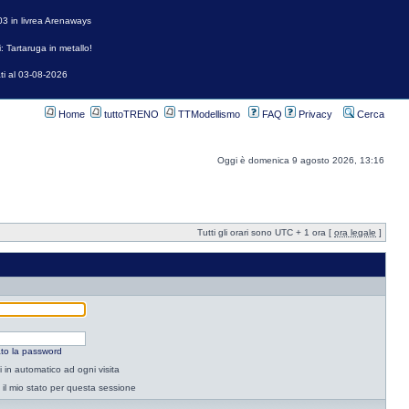
3 in livrea Arenaways
: Tartaruga in metallo!
ti al 03-08-2026
Home
tuttoTRENO
TTModellismo
FAQ
Privacy
Cerca
Oggi è domenica 9 agosto 2026, 13:16
Tutti gli orari sono UTC + 1 ora [
ora legale
]
to la password
 in automatico ad ogni visita
il mio stato per questa sessione