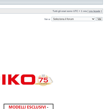
Tutti gli orari sono UTC + 1 ora [
ora legale
]
Vai a: