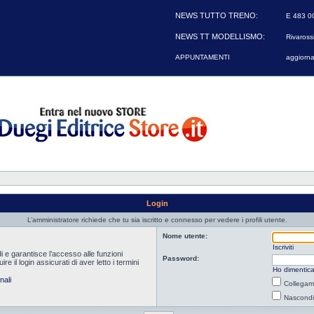
NEWS TUTTO TRENO:
E 483 00
NEWS TT MODELLISMO:
Rivarossi
APPUNTAMENTI
aggiorna
Login
L’amministratore richiede che tu sia iscritto e connesso per vedere i profili utente.
Nome utente:
Iscriviti
i e garantisce l’accesso alle funzioni
Password:
 il login assicurati di aver letto i termini
Ho dimentica
nali
Collegami
Nascondi 