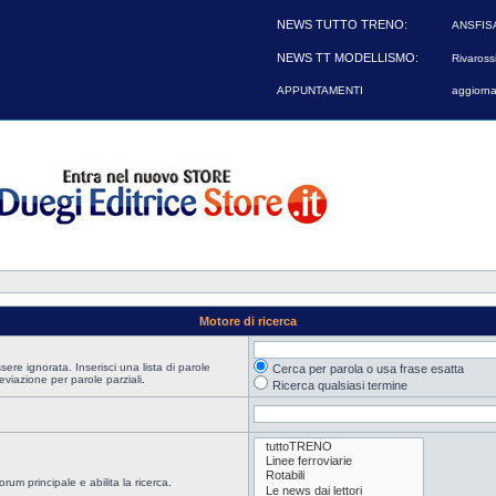
NEWS TUTTO TRENO:
ANSFIS
NEWS TT MODELLISMO:
Rivarossi
APPUNTAMENTI
aggiorna
Motore di ricerca
re ignorata. Inserisci una lista di parole
Cerca per parola o usa frase esatta
viazione per parole parziali.
Ricerca qualsiasi termine
orum principale e abilita la ricerca.