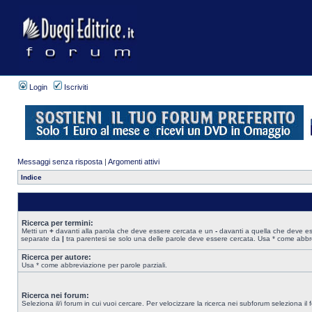
Login
Iscriviti
Messaggi senza risposta
|
Argomenti attivi
Indice
Ricerca per termini:
Metti un
+
davanti alla parola che deve essere cercata e un
-
davanti a quella che deve esse
separate da
|
tra parentesi se solo una delle parole deve essere cercata. Usa * come abbre
Ricerca per autore:
Usa * come abbreviazione per parole parziali.
Ricerca nei forum:
Seleziona il/i forum in cui vuoi cercare. Per velocizzare la ricerca nei subforum seleziona il f