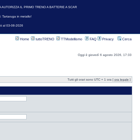
A AUTORIZZA IL PRIMO TRENO A BATTERIE A SCAR
: Tartaruga in metallo!
ti al 03-08-2026
Home
tuttoTRENO
TTModellismo
FAQ
Privacy
Cerca
Oggi è giovedì 6 agosto 2026, 17:33
Tutti gli orari sono UTC + 1 ora [
ora legale
]