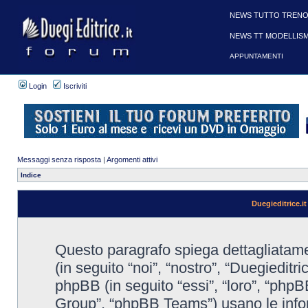
NEWS TUTTO TRENO
NEWS TT MODELLIS
APPUNTAMENTI
Login
Iscriviti
Messaggi senza risposta
|
Argomenti attivi
Indice
Duegieditrice.it
Questo paragrafo spiega dettagliatament
(in seguito “noi”, “nostro”, “Duegieditri
phpBB (in seguito “essi”, “loro”, “ph
Group”, “phpBB Teams”) usano le infor