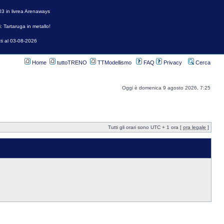
3 in livrea Arenaways
: Tartaruga in metallo!
ti al 03-08-2026
Home
tuttoTRENO
TTModellismo
FAQ
Privacy
Cerca
Oggi è domenica 9 agosto 2026, 7:25
Tutti gli orari sono UTC + 1 ora [
ora legale
]