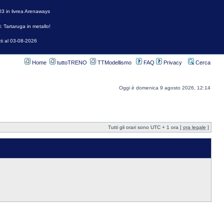
3 in livrea Arenaways
: Tartaruga in metallo!
ti al 03-08-2026
Home
tuttoTRENO
TTModellismo
FAQ
Privacy
Cerca
Oggi è domenica 9 agosto 2026, 12:14
Tutti gli orari sono UTC + 1 ora [
ora legale
]