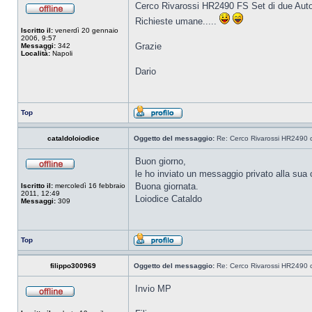
Cerco Rivarossi HR2490 FS Set di due Autom
Richieste umane.....
Iscritto il:
venerdì 20 gennaio
2006, 9:57
Grazie
Messaggi:
342
Località:
Napoli
Dario
Top
cataldoloiodice
Oggetto del messaggio:
Re: Cerco Rivarossi HR2490 
Buon giorno,
le ho inviato un messaggio privato alla sua 
Buona giornata.
Iscritto il:
mercoledì 16 febbraio
2011, 12:49
Loiodice Cataldo
Messaggi:
309
Top
filippo300969
Oggetto del messaggio:
Re: Cerco Rivarossi HR2490 
Invio MP