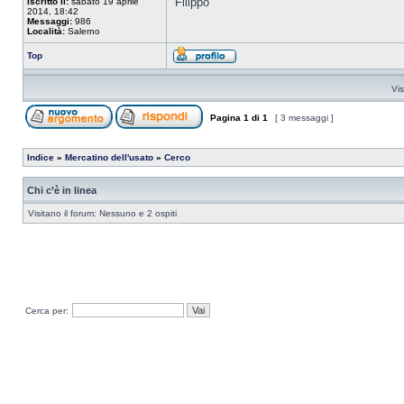
Filippo
Iscritto il:
sabato 19 aprile
2014, 18:42
Messaggi:
986
Località:
Salerno
Top
Vis
Pagina
1
di
1
[ 3 messaggi ]
Indice
»
Mercatino dell'usato
»
Cerco
Chi c’è in linea
Visitano il forum: Nessuno e 2 ospiti
Cerca per: