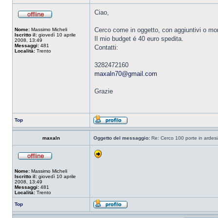
Ciao,
Cerco come in oggetto, con aggiuntivi o mo
Nome:
Massimo Micheli
Iscritto il:
giovedì 10 aprile
Il mio budget é 40 euro spedita.
2008, 13:49
Messaggi:
481
Contatti:
Località:
Trento
3282472160
maxaln70@gmail.com
Grazie
Top
maxaln
Oggetto del messaggio:
Re: Cerco 100 porte in ardes
Nome:
Massimo Micheli
Iscritto il:
giovedì 10 aprile
2008, 13:49
Messaggi:
481
Località:
Trento
Top