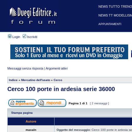
NEWS TUTTO TRENO
NEWS TT MODELLIS
APPUNTAMENTI
Login
Iscriviti
Messaggi senza risposta
|
Argomenti attivi
Indice
»
Mercatino dell'usato
»
Cerco
Cerco 100 porte in ardesia serie 36000
Pagina
1
di
1
[ 2 messaggi ]
Stampa pagina
Autore
maxaln
Oggetto del messaggio:
Cerco 100 porte in ardesia s