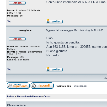
Cerco unità intermedia ALN 663 HR o Lima X 
Iscritto il:
sabato 21 febbraio
2015, 12:08
Messaggi:
16
Top
maniglione
Oggetto del messaggio:
Re: Unità singola ALN 663
Ciao.
Io ho questa un vendita:
ALn 663 1155, Lima art. 309657, ottime condi
Nome:
Riccardo ex Comando
Multiplo
Buona giornata.
Iscritto il:
martedì 18 novembre
2014, 18:02
Riccardo
Messaggi:
995
Località:
San Remo
Top
Vis
Pagina
1
di
1
[ 2 messaggi ]
Indice
»
Mercatino dell'usato
»
Cerco
Chi c’è in linea