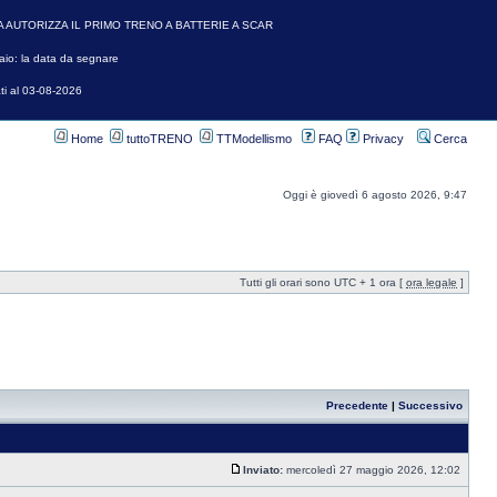
A AUTORIZZA IL PRIMO TRENO A BATTERIE A SCAR
io: la data da segnare
ti al 03-08-2026
Home
tuttoTRENO
TTModellismo
FAQ
Privacy
Cerca
Oggi è giovedì 6 agosto 2026, 9:47
Tutti gli orari sono UTC + 1 ora [
ora legale
]
Precedente
|
Successivo
Inviato:
mercoledì 27 maggio 2026, 12:02