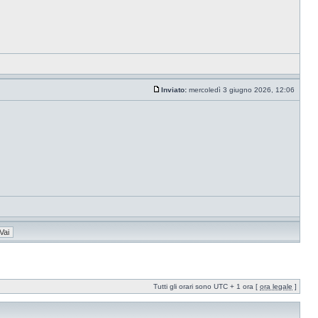
Inviato:
mercoledì 3 giugno 2026, 12:06
Tutti gli orari sono UTC + 1 ora [
ora legale
]