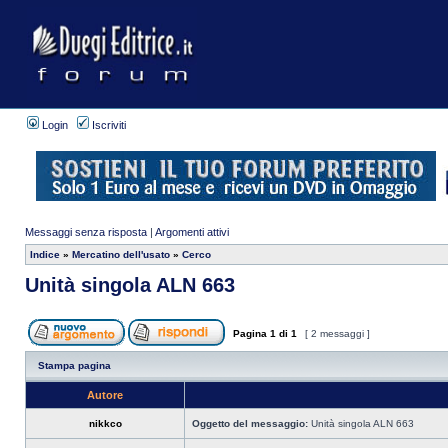
Login
Iscriviti
Messaggi senza risposta
|
Argomenti attivi
Indice
»
Mercatino dell'usato
»
Cerco
Unità singola ALN 663
Pagina
1
di
1
[ 2 messaggi ]
Stampa pagina
Autore
nikkco
Oggetto del messaggio:
Unità singola ALN 663