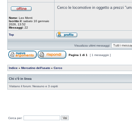
Cerco le locomotive in oggetto a prezzi "uma
Nome:
Leo Monti
Iscritto il:
sabato 10 gennaio
2026, 13:52
Messaggi:
22
Top
Visualizza ultimi messaggi:
Pagina
1
di
1
[ 1 messaggio ]
Indice
»
Mercatino dell'usato
»
Cerco
Chi c’è in linea
Visitano il forum: Nessuno e 3 ospiti
Cerca per: