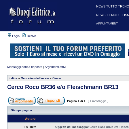
NEWS TUTTO TRENO
NEWS TT MODELLIS
APPUNTAMENTI
Login
Iscriviti
Messaggi senza risposta
|
Argomenti attivi
Indice
»
Mercatino dell'usato
»
Cerco
Cerco Roco BR36 e/o Fleischmann BR13
Pagina
1
di
1
[ 1 messaggio ]
Stampa pagina
Autore
H0+H0m
Oggetto del messaggio:
Cerco Roco BR36 e/o Fleis