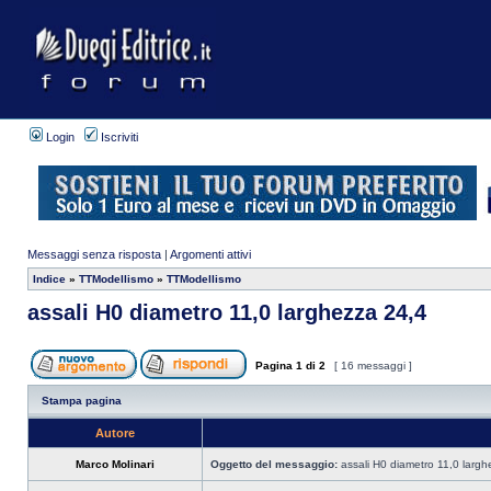
Login
Iscriviti
Messaggi senza risposta
|
Argomenti attivi
Indice
»
TTModellismo
»
TTModellismo
assali H0 diametro 11,0 larghezza 24,4
Pagina
1
di
2
[ 16 messaggi ]
Stampa pagina
Autore
Marco Molinari
Oggetto del messaggio:
assali H0 diametro 11,0 largh