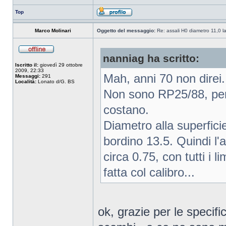
Top
Marco Molinari
Oggetto del messaggio:
Re: assali H0 diametro 11,0 l
nanniag ha scritto:
Iscritto il:
giovedì 29 ottobre
2009, 22:33
Mah, anni 70 non direi.
Messaggi:
291
Località:
Lonato d/G. BS
Non sono RP25/88, per
costano.
Diametro alla superfici
bordino 13.5. Quindi l
circa 0.75, con tutti i l
fatta col calibro...
ok, grazie per le specifi