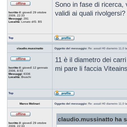
Sono in fase di ricerca,
validi ai quali rivolgersi?
Iscritto il:
giovedì 29 ottobre
2009, 22:33
Messaggi:
291
Località:
Lonato d/G. BS
Top
claudio.mussinatto
Oggetto del messaggio:
Re: assali H0 diametro 11,0 l
11 è il diametro dei car
mi pare li faccia Viteai
Iscritto il:
giovedì 12 gennaio
2006, 8:53
Messaggi:
6336
Località:
Bruschi
Top
Marco Molinari
Oggetto del messaggio:
Re: assali H0 diametro 11,0 l
claudio.mussinatto ha sc
Iscritto il:
giovedì 29 ottobre
2009, 22:33