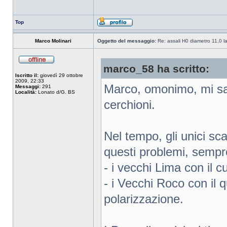
Top
Marco Molinari
Oggetto del messaggio:
Re: assali H0 diametro 11,0 l
marco_58 ha scritto:
Iscritto il:
giovedì 29 ottobre
2009, 22:33
Marco, omonimo, mi sa 
Messaggi:
291
Località:
Lonato d/G. BS
cerchioni.
Nel tempo, gli unici s
questi problemi, sempr
- i vecchi Lima con il 
- i Vecchi Roco con il 
polarizzazione.