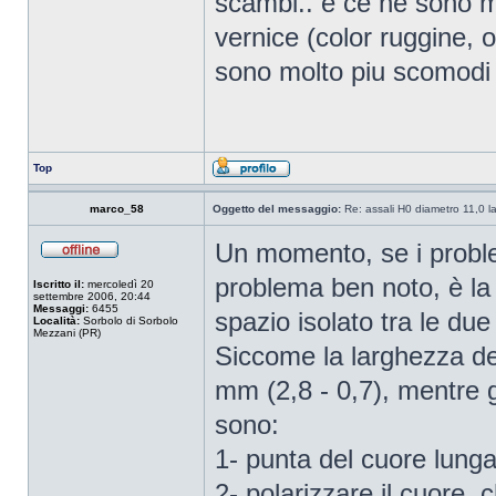
scambi.. e ce ne sono mo
vernice (color ruggine, 
sono molto piu scomodi 
Top
marco_58
Oggetto del messaggio:
Re: assali H0 diametro 11,0 l
Un momento, se i proble
problema ben noto, è la
Iscritto il:
mercoledì 20
settembre 2006, 20:44
Messaggi:
6455
spazio isolato tra le due
Località:
Sorbolo di Sorbolo
Mezzani (PR)
Siccome la larghezza d
mm (2,8 - 0,7), mentre gl
sono:
1- punta del cuore lunga
2- polarizzare il cuore, c