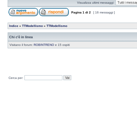
Visualizza ultimi messaggi:
Pagina
1
di
2
[ 16 messaggi ]
Indice
»
TTModellismo
»
TTModellismo
Chi c’è in linea
Visitano il forum:
ROBINTRENO
e 15 ospiti
Cerca per: