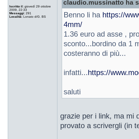
claudio.mussinatto ha sc
Iscritto il:
giovedì 29 ottobre
2009, 22:33
Benno li ha
https://ww
Messaggi:
291
Località:
Lonato d/G. BS
4mm/
1.36 euro ad asse , prov
sconto...bordino da 1 m
costeranno di più...
infatti...
https://www.mod
saluti
grazie per i link, ma mi 
provato a scrivergli (in