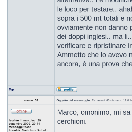
le loco per testare.. ah
sopra i 500 mt totali e n
ovviamente non danno pro
dei doppi inglesi.. ma li
verificare e ripristinare
Ammetto che lo avevo no
ancora, è una prova che 
Top
marco_58
Oggetto del messaggio:
Re: assali H0 diametro 11,0 l
Marco, omonimo, mi sa t
cerchioni.
Iscritto il:
mercoledì 20
settembre 2006, 20:44
Messaggi:
6455
Località:
Sorbolo di Sorbolo