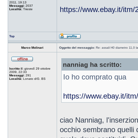
2011, 19:13
Messaggi:
2037
https://www.ebay.it/i
Località:
Trieste
Top
Marco Molinari
Oggetto del messaggio:
Re: assali H0 diametro 11,0 l
nanniag ha scritto:
Iscritto il:
giovedì 29 ottobre
2009, 22:33
Io ho comprato qua
Messaggi:
291
Località:
Lonato d/G. BS
https://www.ebay.it/
ciao Nanniag, l'inserzione
occhio sembrano quelli de