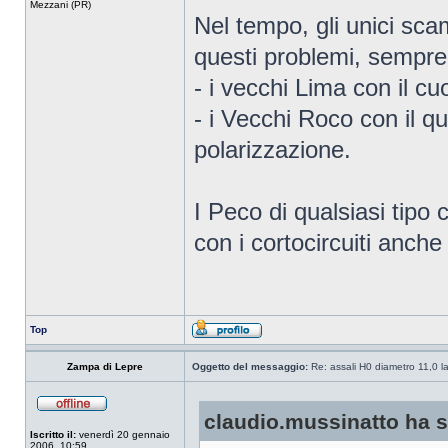
Mezzani (PR)
Nel tempo, gli unici sc
questi problemi, sempre
- i vecchi Lima con il c
- i Vecchi Roco con il q
polarizzazione.
I Peco di qualsiasi tipo 
con i cortocircuiti anche
Top
Zampa di Lepre
Oggetto del messaggio:
Re: assali H0 diametro 11,0 l
claudio.mussinatto ha sc
Iscritto il:
venerdì 20 gennaio
2006, 10:59