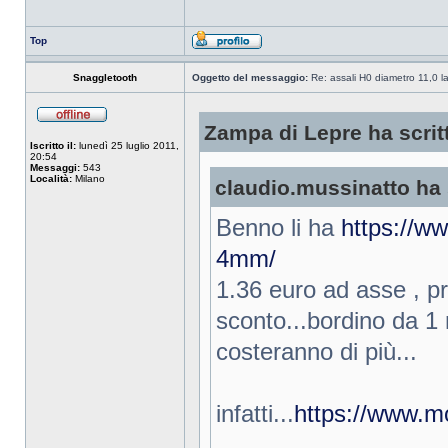
Top
Snaggletooth
Oggetto del messaggio:
Re: assali H0 diametro 11,0 l
Zampa di Lepre ha scrit
Iscritto il:
lunedì 25 luglio 2011,
20:54
Messaggi:
543
Località:
Milano
claudio.mussinatto ha 
Benno li ha
https://w
4mm/
1.36 euro ad asse , pro
sconto...bordino da 1 
costeranno di più...
infatti...
https://www.mo