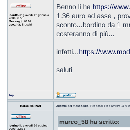
Benno li ha
https://www
1.36 euro ad asse , prova
Iscritto il:
giovedì 12 gennaio
2006, 8:53
Messaggi:
6336
sconto...bordino da 1 mm
Località:
Bruschi
costeranno di più...
infatti...
https://www.mode
saluti
Top
Marco Molinari
Oggetto del messaggio:
Re: assali H0 diametro 11,0 l
marco_58 ha scritto:
Iscritto il:
giovedì 29 ottobre
2009, 22:33