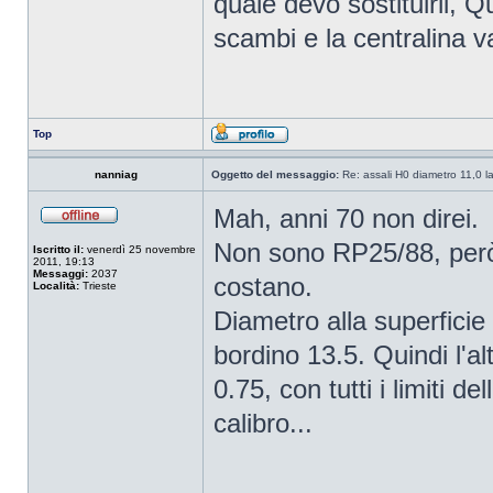
quale devo sostituirli, Q
scambi e la centralina v
Top
nanniag
Oggetto del messaggio:
Re: assali H0 diametro 11,0 l
Mah, anni 70 non direi.
Non sono RP25/88, però
Iscritto il:
venerdì 25 novembre
2011, 19:13
Messaggi:
2037
costano.
Località:
Trieste
Diametro alla superficie
bordino 13.5. Quindi l'a
0.75, con tutti i limiti d
calibro...