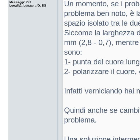
Un momento, se i probl
Messaggi:
291
Località:
Lonato d/G. BS
problema ben noto, è l
spazio isolato tra le du
Siccome la larghezza 
mm (2,8 - 0,7), mentre g
sono:
1- punta del cuore lung
2- polarizzare il cuore, 
Infatti verniciando hai m
Quindi anche se cambi g
problema.
Una soluzione intermedi