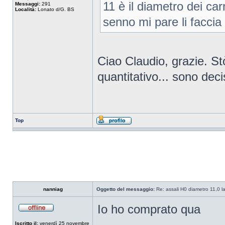
11 è il diametro dei ca
Messaggi:
291
Località:
Lonato d/G. BS
senno mi pare li faccia
Ciao Claudio, grazie. Stò 
quantitativo... sono deci
Top
nanniag
Oggetto del messaggio:
Re: assali H0 diametro 11,0 l
Io ho comprato qua
Iscritto il:
venerdì 25 novembre