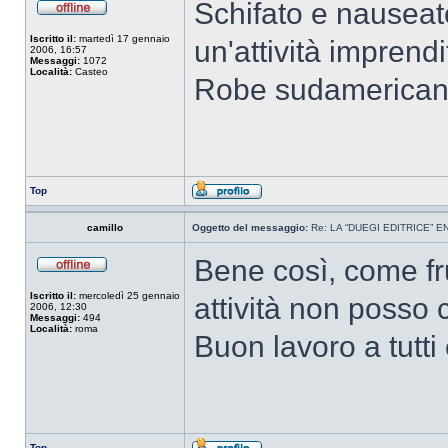
Schifato e nausea
Iscritto il:
martedì 17 gennaio
un'attività imprend
2006, 16:57
Messaggi:
1072
Località:
Casteo
Robe sudamerican
Top
camillo
Oggetto del messaggio:
Re: LA “DUEGI EDITRICE” 
Bene così, come frui
Iscritto il:
mercoledì 25 gennaio
attività non posso 
2006, 12:30
Messaggi:
494
Località:
roma
Buon lavoro a tutti 
Top