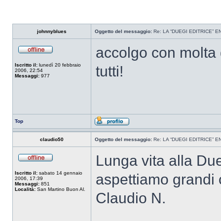
johnnyblues
Oggetto del messaggio:
Re: LA “DUEGI EDITRICE” 
accolgo con molta 
Iscritto il:
lunedì 20 febbraio
tutti!
2006, 22:54
Messaggi:
977
Top
claudio50
Oggetto del messaggio:
Re: LA “DUEGI EDITRICE” 
Lunga vita alla Due
Iscritto il:
sabato 14 gennaio
aspettiamo grandi 
2006, 17:39
Messaggi:
851
Località:
San Martino Buon Al.
Claudio N.