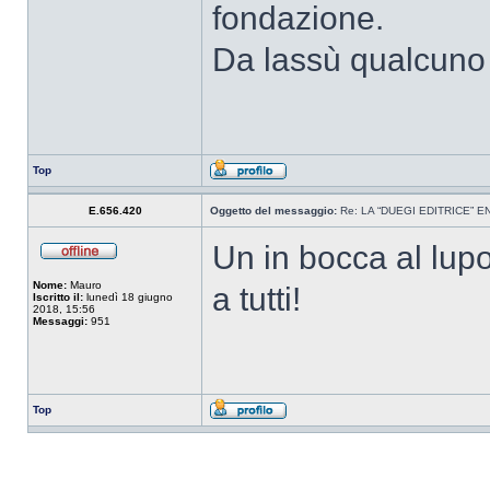
fondazione.
Da lassù qualcuno 
Top
E.656.420
Oggetto del messaggio:
Re: LA “DUEGI EDITRICE” 
Un in bocca al lup
Nome:
Mauro
a tutti!
Iscritto il:
lunedì 18 giugno
2018, 15:56
Messaggi:
951
Top