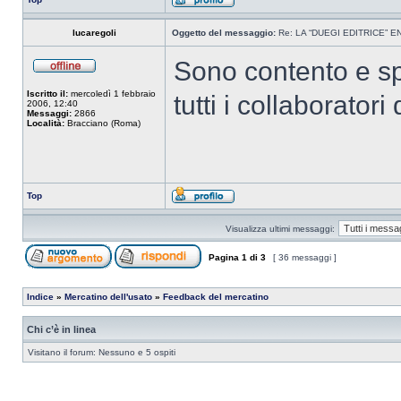
lucaregoli
Oggetto del messaggio:
Re: LA “DUEGI EDITRICE” 
Sono contento e sp
Iscritto il:
mercoledì 1 febbraio
tutti i collaboratori
2006, 12:40
Messaggi:
2866
Località:
Bracciano (Roma)
Top
Visualizza ultimi messaggi:
Pagina
1
di
3
[ 36 messaggi ]
Indice
»
Mercatino dell'usato
»
Feedback del mercatino
Chi c’è in linea
Visitano il forum: Nessuno e 5 ospiti