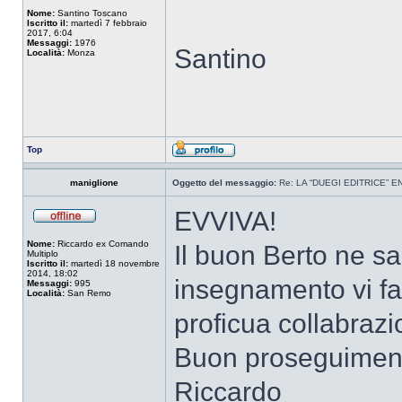
Nome:
Santino Toscano
Iscritto il:
martedì 7 febbraio
2017, 6:04
Messaggi:
1976
Santino
Località:
Monza
Top
maniglione
Oggetto del messaggio:
Re: LA “DUEGI EDITRICE” 
EVVIVA!
Nome:
Riccardo ex Comando
Il buon Berto ne sa
Multiplo
Iscritto il:
martedì 18 novembre
2014, 18:02
insegnamento vi fa
Messaggi:
995
Località:
San Remo
proficua collabrazi
Buon proseguimento
Riccardo