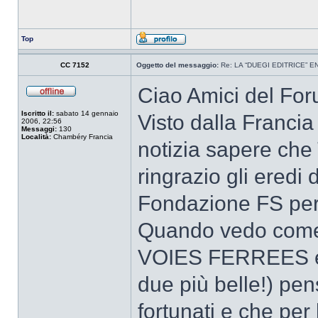
Top
CC 7152
Oggetto del messaggio:
Re: LA “DUEGI EDITRICE” 
Ciao Amici del For
Iscritto il:
sabato 14 gennaio
Visto dalla Franci
2006, 22:56
Messaggi:
130
Località:
Chambéry Francia
notizia sapere ch
ringrazio gli eredi
Fondazione FS per a
Quando vedo come h
VOIES FERREES e 
due più belle!) pen
fortunati e che per