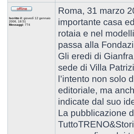
Roma, 31 marzo 202
Iscritto il:
giovedì 12 gennaio
importante casa edi
2006, 18:51
Messaggi:
774
rotaia e nel modell
passa alla Fondazio
Gli eredi di Gianfr
sede di Villa Patri
l’intento non solo d
editoriale, ma anch
indicate dal suo i
La pubblicazione d
TuttoTRENO&Storia