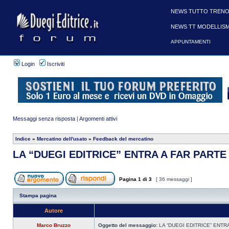
NEWS TUTTO TRENO
NEWS TT MODELLIS
APPUNTAMENTI
Login
Iscriviti
Messaggi senza risposta
|
Argomenti attivi
Indice
»
Mercatino dell'usato
»
Feedback del mercatino
LA “DUEGI EDITRICE” ENTRA A FAR PART
Pagina
1
di
3
[ 36 messaggi ]
Stampa pagina
Autore
Marco Bruzzo
Oggetto del messaggio:
LA “DUEGI EDITRICE” ENTR