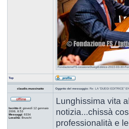
FondazioneFS-cessioneDuegiEditrice-2022-03-30-Fond
Top
claudio.mussinatto
Oggetto del messaggio:
Re: LA “DUEGI EDITRICE” 
Lunghissima vita al
Iscritto il:
giovedì 12 gennaio
notizia...chissà co
2006, 8:53
Messaggi:
6334
Località:
Bruschi
professionalità e le