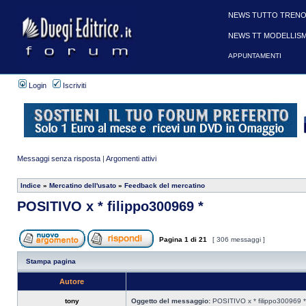
NEWS TUTTO TRENO
NEWS TT MODELLIS
APPUNTAMENTI
Login
Iscriviti
Messaggi senza risposta
|
Argomenti attivi
Indice
»
Mercatino dell'usato
»
Feedback del mercatino
POSITIVO x * filippo300969 *
Pagina
1
di
21
[ 306 messaggi ]
Stampa pagina
Autore
tony
Oggetto del messaggio:
POSITIVO x * filippo300969 *