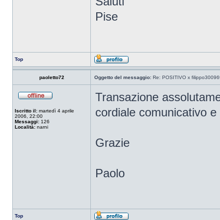
Saluti
Pise
Top
paoletto72
Oggetto del messaggio:
Re: POSITIVO x filippo30096
Transazione assolutamen
cordiale comunicativo 
Iscritto il:
martedì 4 aprile
2006, 22:00
Messaggi:
126
Località:
narni
Grazie
Paolo
Top