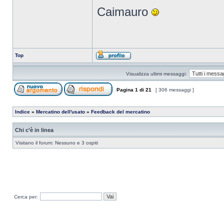
Caimauro
Top
Visualizza ultimi messaggi:
Pagina
1
di
21
[ 306 messaggi ]
Indice
»
Mercatino dell'usato
»
Feedback del mercatino
Chi c’è in linea
Visitano il forum: Nessuno e 3 ospiti
Cerca per: