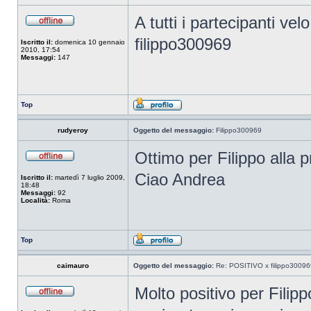
A tutti i partecipanti ve
filippo300969
Iscritto il:
domenica 10 gennaio
2010, 17:54
Messaggi:
147
Top
rudyeroy
Oggetto del messaggio:
Filippo300969
Ottimo per Filippo alla 
Ciao Andrea
Iscritto il:
martedì 7 luglio 2009,
18:48
Messaggi:
92
Località:
Roma
Top
caimauro
Oggetto del messaggio:
Re: POSITIVO x filippo30096
Molto positivo per Filipp