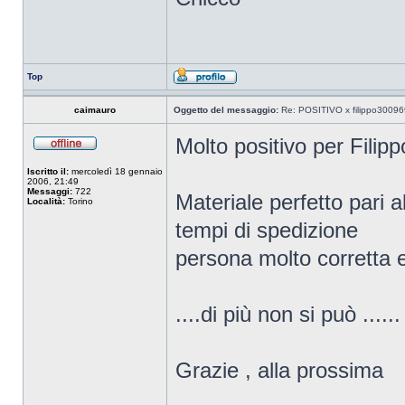
Top
caimauro
Oggetto del messaggio:
Re: POSITIVO x filippo30096
Molto positivo per Filipp
Iscritto il:
mercoledì 18 gennaio
2006, 21:49
Messaggi:
722
Materiale perfetto pari a
Località:
Torino
tempi di spedizione
persona molto corretta e
....di più non si può .....
Grazie , alla prossima