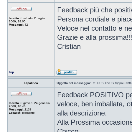
Feedback più che positiv
Persona cordiale e piac
Iscritto il:
sabato 11 luglio
2009, 18:05
Messaggi:
42
Veloce nel contatto e n
Grazie e alla prossima!!
Cristian
Top
capolinea
Oggetto del messaggio:
Re: POSITIVO x filippo30096
Feedback POSITIVO per 
veloce, ben imballata, 
Iscritto il:
giovedì 24 gennaio
2008, 18:40
Messaggi:
2138
alla descrizione.
Località:
piemonte
Alla Prossima occasione
Chicco