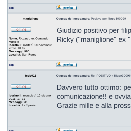
Top
maniglione
Oggetto del messaggio:
Positivo per filippo300969
Giudizio positivo per fi
Ricky ("maniglione" ex 
Nome:
Riccardo ex Comando
Multiplo
Iscritto il:
martedì 18 novembre
2014, 18:02
Messaggi:
995
Località:
San Remo
Top
fede011
Oggetto del messaggio:
Re: POSITIVO x filippo30096
Davvero tutto ottimo: pe
comunicazione!! e ovviam
Iscritto il:
mercoledì 15 giugno
2011, 17:21
Messaggi:
31
Grazie mille e alla pros
Località:
La Spezia
Top