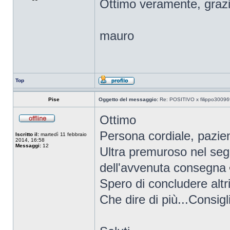
Ottimo veramente, grazi
mauro
Top
Pise
Oggetto del messaggio:
Re: POSITIVO x filippo30096
Ottimo
Persona cordiale, pazient
Iscritto il:
martedì 11 febbraio
2014, 16:58
Messaggi:
12
Ultra premuroso nel segu
dell'avvenuta consegna
Spero di concludere altri 
Che dire di più...Consig