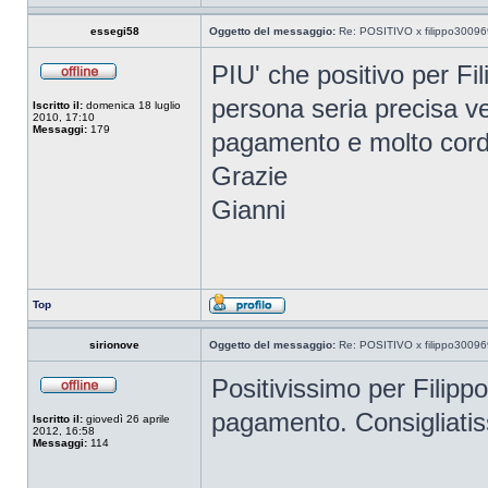
essegi58
Oggetto del messaggio:
Re: POSITIVO x filippo30096
PIU' che positivo per Fil
persona seria precisa v
Iscritto il:
domenica 18 luglio
2010, 17:10
Messaggi:
179
pagamento e molto cord
Grazie
Gianni
Top
sirionove
Oggetto del messaggio:
Re: POSITIVO x filippo30096
Positivissimo per Filipp
pagamento. Consigliatis
Iscritto il:
giovedì 26 aprile
2012, 16:58
Messaggi:
114