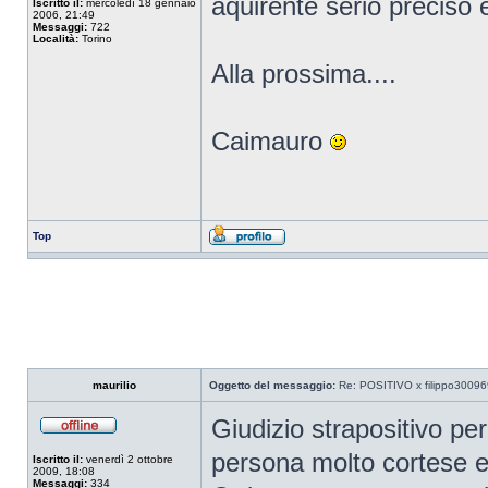
aquirente serio preciso e
Iscritto il:
mercoledì 18 gennaio
2006, 21:49
Messaggi:
722
Località:
Torino
Alla prossima....
Caimauro
Top
maurilio
Oggetto del messaggio:
Re: POSITIVO x filippo30096
Giudizio strapositivo per
persona molto cortese e
Iscritto il:
venerdì 2 ottobre
2009, 18:08
Messaggi:
334