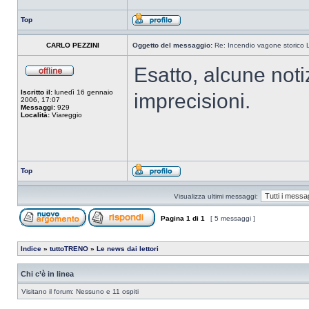
Top
CARLO PEZZINI
Oggetto del messaggio:
Re: Incendio vagone storico 
Esatto, alcune noti
Iscritto il:
lunedì 16 gennaio
imprecisioni.
2006, 17:07
Messaggi:
929
Località:
Viareggio
Top
Visualizza ultimi messaggi:
Pagina
1
di
1
[ 5 messaggi ]
Indice
»
tuttoTRENO
»
Le news dai lettori
Chi c’è in linea
Visitano il forum: Nessuno e 11 ospiti