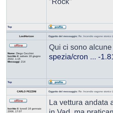
"Rock"
Top
LostHorizon
Oggetto del messaggio:
Re: Incendio vagone storico 
Qui ci sono alcune
Nome:
Diego Cecchini
spezia/cron ... -1
Iscritto il:
sabato 18 giugno
2022, 1:15
Messaggi:
214
Top
CARLO PEZZINI
Oggetto del messaggio:
Re: Incendio vagone storico 
La vettura andata 
Iscritto il:
lunedì 16 gennaio
in Vad, ma praticam
2006, 17:07