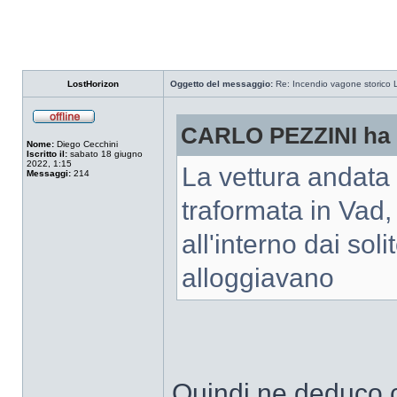
LostHorizon
Oggetto del messaggio:
Re: Incendio vagone storico 
CARLO PEZZINI ha s
Nome:
Diego Cecchini
Iscritto il:
sabato 18 giugno
2022, 1:15
La vettura andata
Messaggi:
214
traformata in Vad
all'interno dai sol
alloggiavano
Quindi ne deduco ch