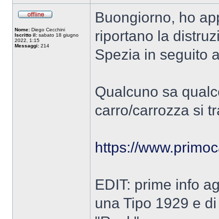
Buongiorno, ho app
Nome:
Diego Cecchini
riportano la distru
Iscritto il:
sabato 18 giugno
2022, 1:15
Messaggi:
214
Spezia in seguito a
Qualcuno sa qualco
carro/carrozza si tr
https://www.primoca
EDIT: prime info ag
una Tipo 1929 e di