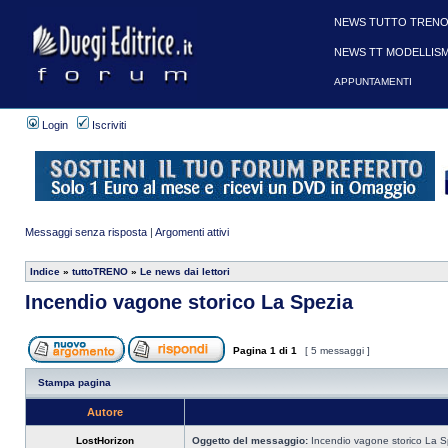
NEWS TUTTO TRENO
NEWS TT MODELLIS
APPUNTAMENTI
Login
Iscriviti
Messaggi senza risposta
|
Argomenti attivi
Indice
»
tuttoTRENO
»
Le news dai lettori
Incendio vagone storico La Spezia
Pagina
1
di
1
[ 5 messaggi ]
Stampa pagina
Autore
LostHorizon
Oggetto del messaggio:
Incendio vagone storico La S