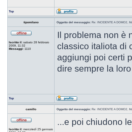
Top
tipomilano
Oggetto del messaggio:
Re: INCIDENTE A DOMO2, MA
Il problema non è n
Iscritto il:
sabato 28 febbraio
classico italiota di 
2009, 11:32
Messaggi:
1110
aggiungi poi certi p
dire sempre la lor
Top
camillo
Oggetto del messaggio:
Re: INCIDENTE A DOMO2, MA
...e poi chiudono le
Iscritto il:
mercoledì 25 gennaio