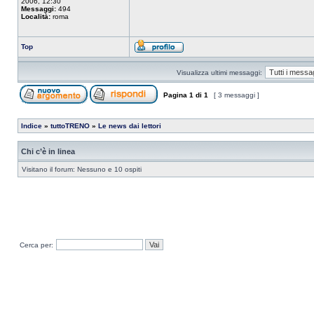
2006, 12:30
Messaggi:
494
Località:
roma
Top
Visualizza ultimi messaggi:
Pagina
1
di
1
[ 3 messaggi ]
Indice
»
tuttoTRENO
»
Le news dai lettori
Chi c’è in linea
Visitano il forum: Nessuno e 10 ospiti
Cerca per: