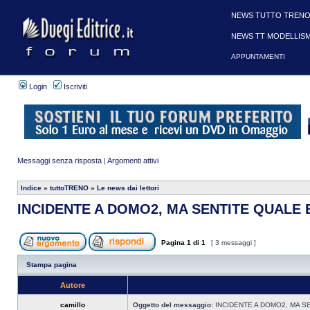
NEWS TUTTO TRENO
NEWS TT MODELLIS
APPUNTAMENTI
Login
Iscriviti
Messaggi senza risposta
|
Argomenti attivi
Indice
»
tuttoTRENO
»
Le news dai lettori
INCIDENTE A DOMO2, MA SENTITE QUALE E''
Pagina
1
di
1
[ 3 messaggi ]
Stampa pagina
Autore
camillo
Oggetto del messaggio:
INCIDENTE A DOMO2, MA SEN