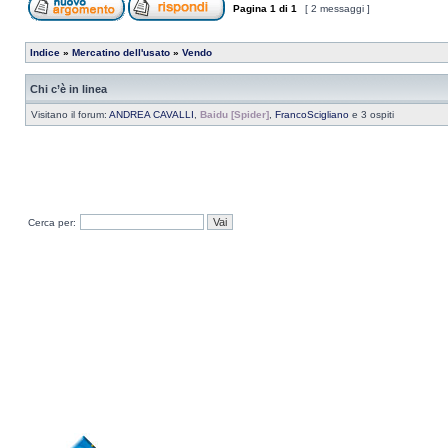
Pagina
1
di
1
[ 2 messaggi ]
Indice
»
Mercatino dell'usato
»
Vendo
Chi c’è in linea
Visitano il forum:
ANDREA CAVALLI
,
Baidu [Spider]
,
FrancoScigliano
e 3 ospiti
Cerca per: