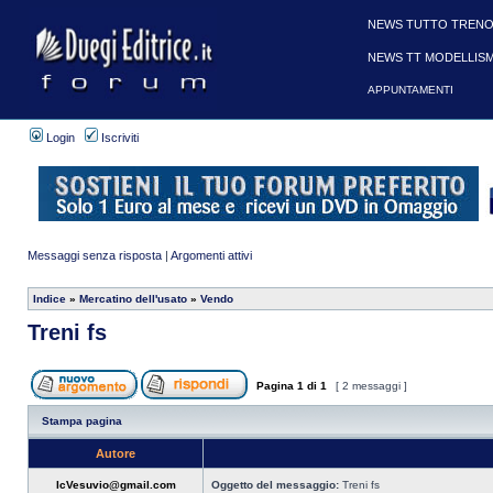
NEWS TUTTO TRENO
NEWS TT MODELLIS
APPUNTAMENTI
Login
Iscriviti
Messaggi senza risposta
|
Argomenti attivi
Indice
»
Mercatino dell'usato
»
Vendo
Treni fs
Pagina
1
di
1
[ 2 messaggi ]
Stampa pagina
Autore
IcVesuvio@gmail.com
Oggetto del messaggio:
Treni fs