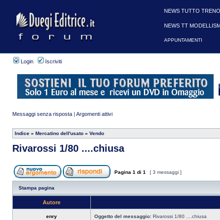
NEWS TUTTO TRENO
NEWS TT MODELLIS
APPUNTAMENTI
Login
Iscriviti
Messaggi senza risposta
|
Argomenti attivi
Indice
»
Mercatino dell'usato
»
Vendo
Rivarossi 1/80 ....chiusa
Pagina
1
di
1
[ 3 messaggi ]
Stampa pagina
Autore
enry
Oggetto del messaggio:
Rivarossi 1/80 ....chiusa