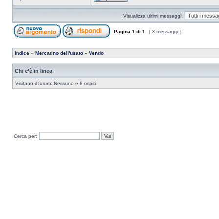
Visualizza ultimi messaggi:
Pagina
1
di
1
[ 3 messaggi ]
Indice
»
Mercatino dell'usato
»
Vendo
Chi c’è in linea
Visitano il forum: Nessuno e 8 ospiti
Cerca per: