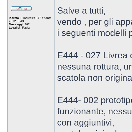
Salve a tutti,
Iscritto il:
mercoledì 17 ottobre
vendo , per gli app
2012, 8:43
Messaggi:
262
Località:
Pavia
i seguenti modelli 
E444 - 027 Livrea 
nessuna rottura, u
scatola non origina
E444- 002 prototipo
funzionante, nessu
con aggiuntivi,