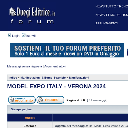
NEWS TUTTO TRENO
NEWS TT MODELLIS
APPUNTAMENTI
Login
Iscriviti
Messaggi senza risposta
|
Argomenti attivi
Indice
»
Manifestazioni & Borse Scambio
»
Manifestazioni
MODEL EXPO ITALY - VERONA 2024
Pagina
4
di
6
[ 81 messaggi ]
Stampa pagina
Autore
Etsero17
Oggetto del messaggio:
Re: Model Expo Verona 2024