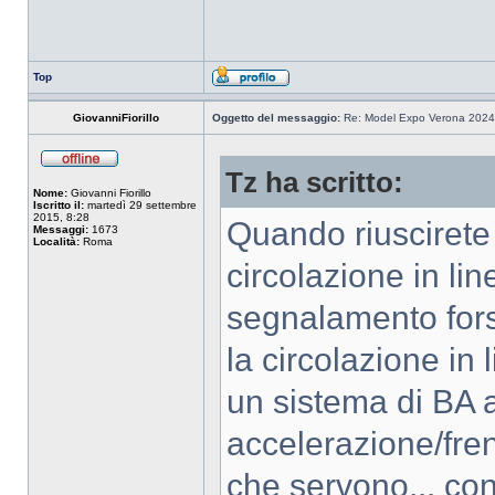
Top
GiovanniFiorillo
Oggetto del messaggio:
Re: Model Expo Verona 2024
Tz ha scritto:
Nome:
Giovanni Fiorillo
Iscritto il:
martedì 29 settembre
2015, 8:28
Quando riuscirete a
Messaggi:
1673
Località:
Roma
circolazione in li
segnalamento fors
la circolazione in
un sistema di BA a
accelerazione/fren
che servono... con