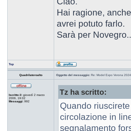
Ciao.
Hai ragione, anche
avrei potuto farlo.
Sarà per Novegro..
Top
Quadrilateroalto
Oggetto del messaggio:
Re: Model Expo Verona 2024
Tz ha scritto:
Iscritto il:
giovedì 2 marzo
2006, 19:02
Messaggi:
992
Quando riuscirete a
circolazione in li
segnalamento fors