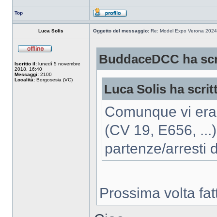
Top
Luca Solis
Oggetto del messaggio:
Re: Model Expo Verona 2024
BuddaceDCC ha scri
Iscritto il:
lunedì 5 novembre
2018, 16:40
Messaggi:
2100
Località:
Borgosesia (VC)
Luca Solis ha scrit
Comunque vi erano
(CV 19, E656, ...
partenze/arresti
Prossima volta fat