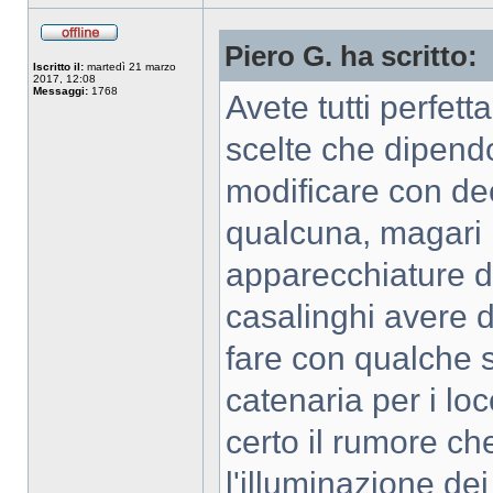
Piero G. ha scritto:
Iscritto il:
martedì 21 marzo
2017, 12:08
Messaggi:
1768
Avete tutti perfe
scelte che dipendo
modificare con d
qualcuna, magari 
apparecchiature di
casalinghi avere d
fare con qualche 
catenaria per i lo
certo il rumore che
l'illuminazione dei