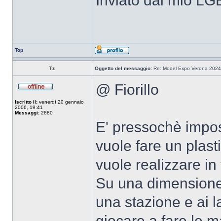
Inviato dal mio LG
Top
Tz
Oggetto del messaggio:
Re: Model Expo Verona 2024
@ Fiorillo
Iscritto il:
venerdì 20 gennaio
2006, 19:41
Messaggi:
2880
E' pressochè imposs
vuole fare un plast
vuole realizzare in
Su una dimensione d
una stazione e ai lat
giocare a fare le 