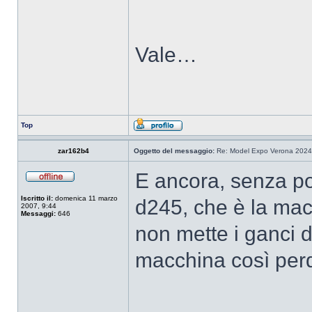
Vale…
Top
zar162b4
Oggetto del messaggio:
Re: Model Expo Verona 2024
E ancora, senza p
Iscritto il:
domenica 11 marzo
d245, che è la mac
2007, 9:44
Messaggi:
646
non mette i ganci d
macchina così perd