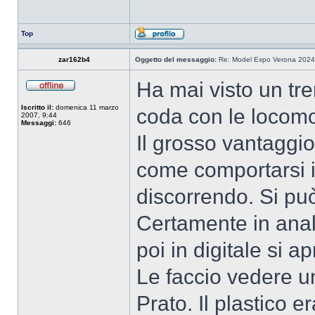
Top
zar162b4
Oggetto del messaggio:
Re: Model Expo Verona 2024
Ha mai visto un tr
Iscritto il:
domenica 11 marzo
coda con le locomoti
2007, 9:44
Messaggi:
646
Il grosso vantaggio
come comportarsi in
discorrendo. Si può
Certamente in anal
poi in digitale si a
Le faccio vedere u
Prato. Il plastico 