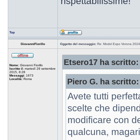
rispettabilissime!
Top
GiovanniFiorillo
Oggetto del messaggio:
Re: Model Expo Verona 2024
Etsero17 ha scritto:
Nome:
Giovanni Fiorillo
Iscritto il:
martedì 29 settembre
2015, 8:28
Messaggi:
1673
Località:
Roma
Piero G. ha scritto:
Avete tutti perf
scelte che dipend
modificare con d
qualcuna, magari