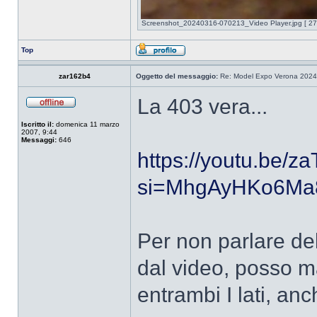
Screenshot_20240316-070213_Video Player.jpg [ 271
Top
zar162b4
Oggetto del messaggio:
Re: Model Expo Verona 2024
La 403 vera...
Iscritto il:
domenica 11 marzo
2007, 9:44
Messaggi:
646
https://youtu.be
si=MhgAyHKo6M
Per non parlare de
dal video, posso m
entrambi I lati, anc