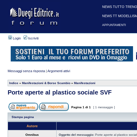
NEWS TUTTO TRENO
NEWS TT MODELLIS
APPUNTAMENTI
Login
Iscriviti
Messaggi senza risposta
|
Argomenti attivi
Indice
»
Manifestazioni & Borse Scambio
»
Manifestazioni
Porte aperte al plastico sociale SVF
Pagina
1
di
1
[ 1 messaggio ]
Stampa pagina
Autore
Omnibus
Oggetto del messaggio:
Porte aperte al plastico socia