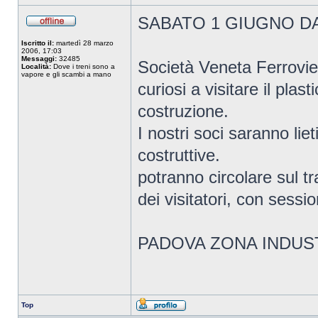
SABATO 1 GIUGNO DA
Iscritto il:
martedì 28 marzo
2006, 17:03
Messaggi:
32485
Società Veneta Ferrovie i
Località:
Dove i treni sono a
vapore e gli scambi a mano
curiosi a visitare il pla
costruzione.
I nostri soci saranno liet
costruttive.
potranno circolare sul t
dei visitatori, con sessio
PADOVA ZONA INDUSTR
Top