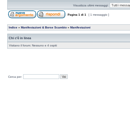
Visualizza ultimi messaggi:
Pagina
1
di
1
[ 1 messaggio ]
Indice
»
Manifestazioni & Borse Scambio
»
Manifestazioni
Chi c’è in linea
Visitano il forum: Nessuno e 4 ospiti
Cerca per: