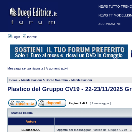
NEWS TUTTO TRENO
NEWS TT MODELLIS
APPUNTAMENTI
Login
Iscriviti
Messaggi senza risposta
|
Argomenti attivi
Indice
»
Manifestazioni & Borse Scambio
»
Manifestazioni
Plastico del Gruppo CV19 - 22-23/11/2025 Gr
Pagina
1
di
1
[ 1 messaggio ]
Stampa pagina
Autore
BuddaceDCC
Oggetto del messaggio:
Plastico del Gruppo CV19 - 2