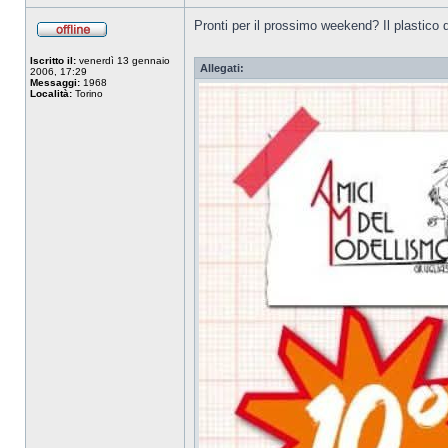
Pronti per il prossimo weekend? Il plastico 
Iscritto il:
venerdì 13 gennaio
Allegati:
2006, 17:29
Messaggi:
1968
Località:
Torino