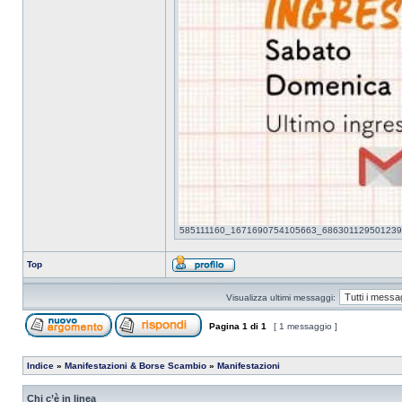
585111160_1671690754105663_6863011295012396043
Top
Visualizza ultimi messaggi:
Pagina
1
di
1
[ 1 messaggio ]
Indice
»
Manifestazioni & Borse Scambio
»
Manifestazioni
Chi c’è in linea