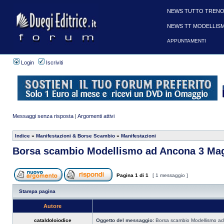
NEWS TUTTO TRENO
NEWS TT MODELLIS
APPUNTAMENTI
Login
Iscriviti
Messaggi senza risposta
|
Argomenti attivi
Indice
»
Manifestazioni & Borse Scambio
»
Manifestazioni
Borsa scambio Modellismo ad Ancona 3 Ma
Pagina
1
di
1
[ 1 messaggio ]
Stampa pagina
Autore
cataldoloiodice
Oggetto del messaggio:
Borsa scambio Modellismo a