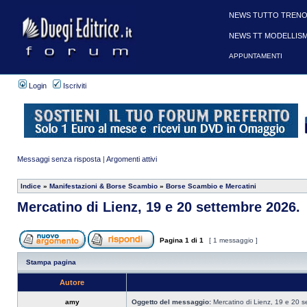
NEWS TUTTO TRENO
NEWS TT MODELLIS
APPUNTAMENTI
Login
Iscriviti
Messaggi senza risposta
|
Argomenti attivi
Indice
»
Manifestazioni & Borse Scambio
»
Borse Scambio e Mercatini
Mercatino di Lienz, 19 e 20 settembre 2026.
Pagina
1
di
1
[ 1 messaggio ]
Stampa pagina
Autore
amy
Oggetto del messaggio:
Mercatino di Lienz, 19 e 20 