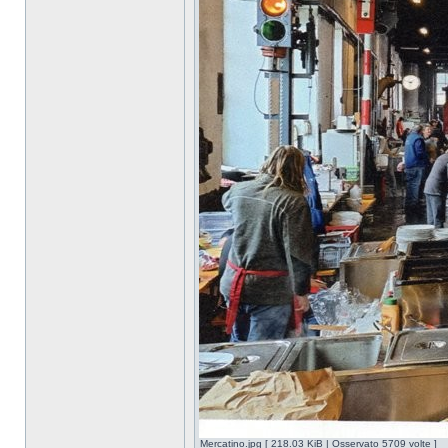
Mercatino.jpg [ 218.03 KiB | Osservato 5709 volte ]