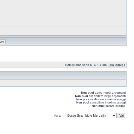
Tutti gli orari sono UTC + 1 ora [
ora legale
]
Non puoi
aprire nuovi argomenti
Non puoi
rispondere negli argomenti
Non puoi
modificare i tuoi messaggi
Non puoi
cancellare i tuoi messaggi
Non puoi
inviare allegati
Vai a: