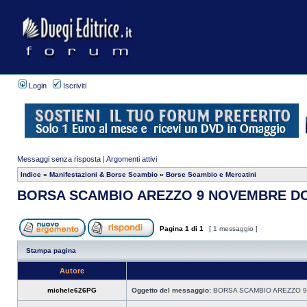
Login
Iscriviti
Messaggi senza risposta
|
Argomenti attivi
Indice
»
Manifestazioni & Borse Scambio
»
Borse Scambio e Mercatini
BORSA SCAMBIO AREZZO 9 NOVEMBRE D
Pagina
1
di
1
[ 1 messaggio ]
Stampa pagina
Autore
michele626PG
Oggetto del messaggio:
BORSA SCAMBIO AREZZO 