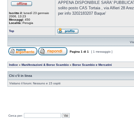
APPENA DISPONIBILE SARA' PUBBLIC
solito posto CAS Tortaia , via Alfieri 28 Are
per info 3202183207 Baque'
Iscritto il:
lunedì 23 gennaio
2006, 13:23
Messaggi:
450
Località:
Perugia
Top
Vis
Pagina
1
di
1
[ 1 messaggio ]
Indice
»
Manifestazioni & Borse Scambio
»
Borse Scambio e Mercatini
Chi c’è in linea
Visitano il forum: Nessuno e 15 ospiti
Cerca per: