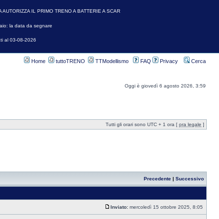
A AUTORIZZA IL PRIMO TRENO A BATTERIE A SCAR
io: la data da segnare
ti al 03-08-2026
Home
tuttoTRENO
TTModellismo
FAQ
Privacy
Cerca
Oggi è giovedì 6 agosto 2026, 3:59
Tutti gli orari sono UTC + 1 ora [
ora legale
]
Precedente
|
Successivo
Inviato:
mercoledì 15 ottobre 2025, 8:05