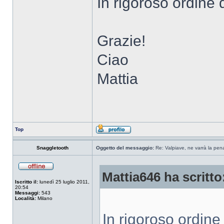
In rigoroso ordine di
Grazie!
Ciao
Mattia
Top
Snaggletooth
Oggetto del messaggio:
Re: Valpiave, ne varrà la pen
Mattia646 ha scritto
Iscritto il:
lunedì 25 luglio 2011,
20:54
Messaggi:
543
Località:
Milano
In rigoroso ordine d