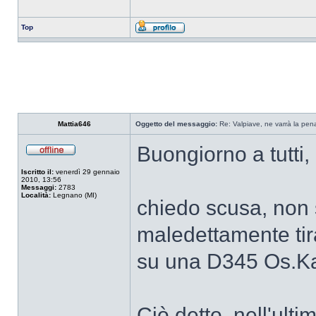
Top
Mattia646
Oggetto del messaggio:
Re: Valpiave, ne varrà la pen
Buongiorno a tutti,
Iscritto il:
venerdì 29 gennaio
2010, 13:56
Messaggi:
2783
Località:
Legnano (MI)
chiedo scusa, non 
maledettamente tir
su una D345 Os.K
Ciò detto, nell'ult