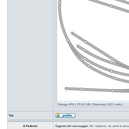
Toboga.JPG [ 75.02 KiB | Osservato 3221 volte ]
Top
A Federici
Oggetto del messaggio:
Re: Valpiave, ne varrà la pen