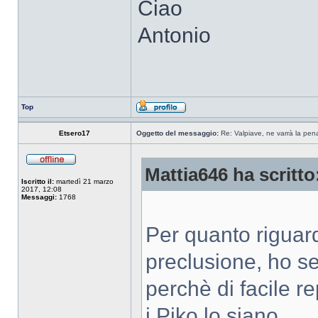
Ciao
Antonio
Top
Etsero17
Oggetto del messaggio:
Re: Valpiave, ne varrà la pen
Mattia646 ha scritto
Iscritto il:
martedì 21 marzo
2017, 12:08
Messaggi:
1768
Per quanto riguard
preclusione, ho s
perchè di facile r
i Piko lo siano.