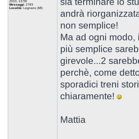
sia terminare lo stu
2010, 13:56
Messaggi:
2783
Località:
Legnano (MI)
andrà riorganizzat
non semplice!
Ma ad ogni modo, i
più semplice sare
girevole...2 sare
perchè, come detto,
sporadici treni sto
chiaramente!
Mattia