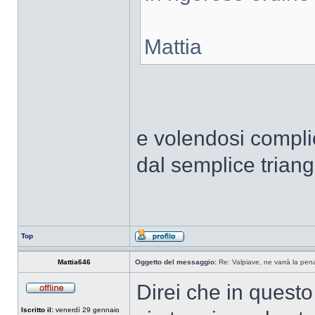
Mattia
e volendosi complic
dal semplice triango
Top
Mattia646
Oggetto del messaggio:
Re: Valpiave, ne varrà la pen
Direi che in questo
Iscritto il:
venerdì 29 gennaio