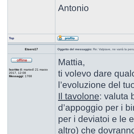
Antonio
Top
Etsero17
Oggetto del messaggio:
Re: Valpiave, ne varrà la pen
Mattia,
Iscritto il:
martedì 21 marzo
ti volevo dare qua
2017, 12:08
Messaggi:
1768
l’evoluzione del tu
Il tavolone
: valuta
d’appoggio per i bina
per i deviatoi e le
altro) che dovranno