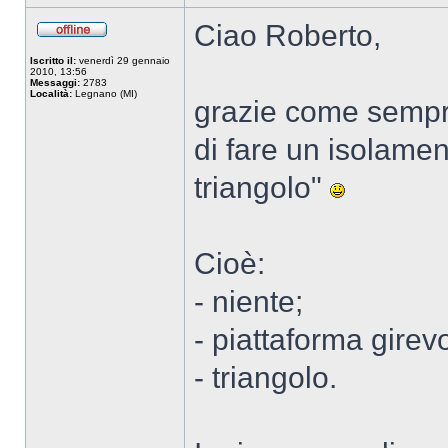
Ciao Roberto,
Iscritto il:
venerdì 29 gennaio
2010, 13:56
Messaggi:
2783
Località:
Legnano (MI)
grazie come sempre
di fare un isolament
triangolo"
Cioè:
- niente;
- piattaforma girevo
- triangolo.