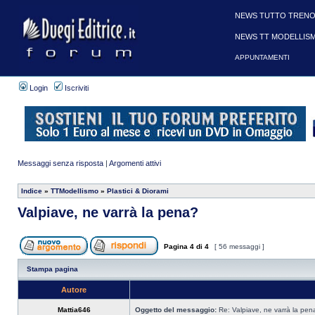
NEWS TUTTO TRENO
NEWS TT MODELLIS
APPUNTAMENTI
Login
Iscriviti
Messaggi senza risposta
|
Argomenti attivi
Indice
»
TTModellismo
»
Plastici & Diorami
Valpiave, ne varrà la pena?
Pagina
4
di
4
[ 56 messaggi ]
Stampa pagina
Autore
Mattia646
Oggetto del messaggio:
Re: Valpiave, ne varrà la pen