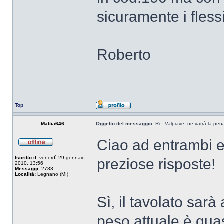
sicuramente i flessi
Roberto
Top
Mattia646
Oggetto del messaggio:
Re: Valpiave, ne varrà la pen
Ciao ad entrambi e
Iscritto il:
venerdì 29 gennaio
preziose risposte!
2010, 13:56
Messaggi:
2783
Località:
Legnano (MI)
Sì, il tavolato sarà
peso attuale è qua