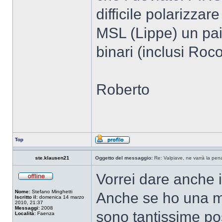
difficile polarizzar
MSL (Lippe) un paio 
binari (inclusi Roc
Roberto
Top
ste.klausen21
Oggetto del messaggio:
Re: Valpiave, ne varrà la pen
Vorrei dare anche i
Nome:
Stefano Minghetti
Anche se ho una mi
Iscritto il:
domenica 14 marzo
2010, 21:37
Messaggi:
2008
sono tantissime pos
Località:
Faenza