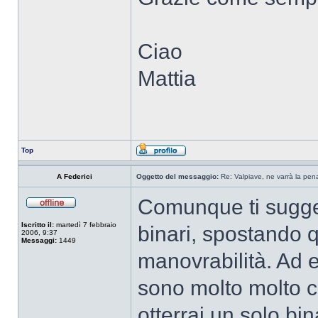
Ciao
Mattia
Top
A Federici
Oggetto del messaggio:
Re: Valpiave, ne varrà la pen
Comunque ti sugger
Iscritto il:
martedì 7 febbraio
binari, spostando q
2006, 9:37
Messaggi:
1449
manovrabilità. Ad e
sono molto molto co
otterrai un solo bi