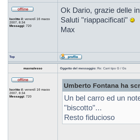
Ok Dario, grazie delle in
Saluti "riappacificati"
Iscritto il:
venerdì 16 marzo
2007, 8:34
Messaggi:
720
Max
Top
maxnalesso
Oggetto del messaggio:
Re: Carri tipo G / Gs
Umberto Fontana ha scri
Iscritto il:
venerdì 16 marzo
2007, 8:34
Un bel carro ed un note
Messaggi:
720
"biscotto"...
Resto fiducioso