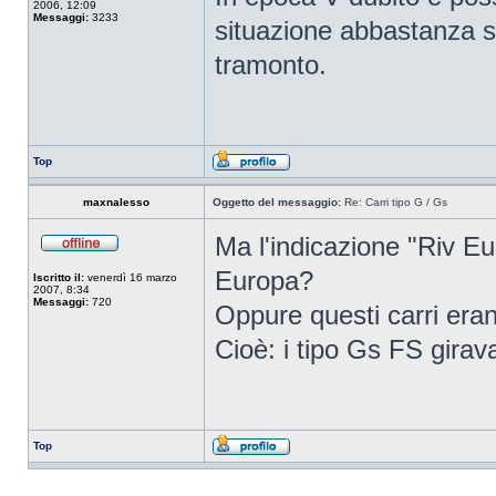
2006, 12:09
Messaggi:
3233
situazione abbastanza st
tramonto.
Top
maxnalesso
Oggetto del messaggio:
Re: Carri tipo G / Gs
Ma l'indicazione "Riv Eur
Europa?
Iscritto il:
venerdì 16 marzo
2007, 8:34
Messaggi:
720
Oppure questi carri eran
Cioè: i tipo Gs FS giravan
Top