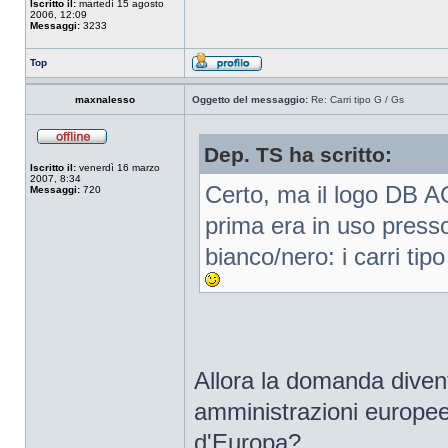
Iscritto il:
martedì 15 agosto
2006, 12:09
Messaggi:
3233
Top
maxnalesso
Oggetto del messaggio:
Re: Carri tipo G / Gs
Dep. TS ha scritto:
Iscritto il:
venerdì 16 marzo
2007, 8:34
Certo, ma il logo DB AG
Messaggi:
720
prima era in uso presso
bianco/nero: i carri tip
Allora la domanda diventa
amministrazioni europee,
d'Europa?