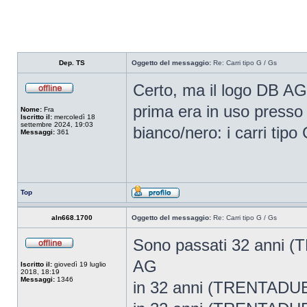
Dep. TS
Oggetto del messaggio:
Re: Carri tipo G / Gs
Certo, ma il logo DB AG 
prima era in uso presso 
Nome:
Fra
Iscritto il:
mercoledì 18
settembre 2024, 19:03
bianco/nero: i carri tip
Messaggi:
361
Top
aln668.1700
Oggetto del messaggio:
Re: Carri tipo G / Gs
Sono passati 32 anni 
AG
Iscritto il:
giovedì 19 luglio
2018, 18:19
Messaggi:
1346
in 32 anni (TRENTADUE A