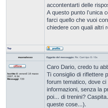
accontentarti delle rispo
A questo punto l'unica c
farci quello che vuoi co
chiedere con quali altri r
Top
maxnalesso
Oggetto del messaggio:
Re: Carri tipo G / Gs
Caro Dario, credo tu abbi
Ti consiglio di rifletter
Iscritto il:
venerdì 16 marzo
2007, 8:34
Messaggi:
720
forum tematico, dove ci
informazioni, senza la p
poi... di trenini? Caspit
queste cose...).