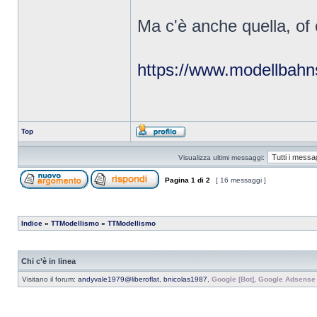
Ma c'è anche quella, of 
https://www.modellbahn
Top
Visualizza ultimi messaggi:
Pagina
1
di
2
[ 16 messaggi ]
Indice
»
TTModellismo
»
TTModellismo
Chi c’è in linea
Visitano il forum:
andyvale1979@liberoflat
,
bnicolas1987
,
Google [Bot]
,
Google Adsense 