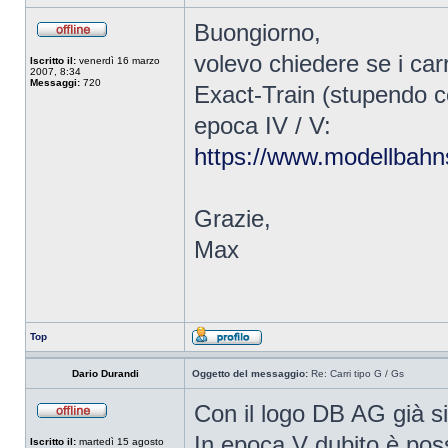
Buongiorno,
volevo chiedere se i car
Iscritto il:
venerdì 16 marzo
2007, 8:34
Messaggi:
720
Exact-Train (stupendo co
epoca IV / V:
https://www.modellbahn
Grazie,
Max
Top
Dario Durandi
Oggetto del messaggio:
Re: Carri tipo G / Gs
Con il logo DB AG già si
In epoca V dubito è poss
Iscritto il:
martedì 15 agosto