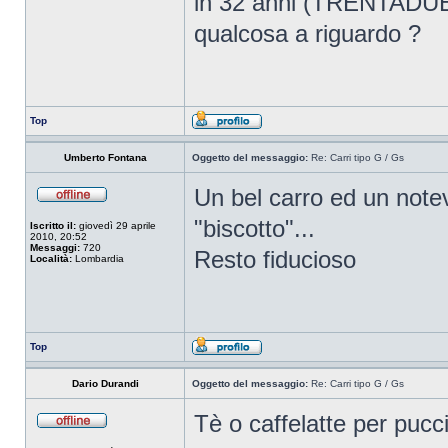
in 32 anni (TRENTADUE 
qualcosa a riguardo ?
Top
Umberto Fontana
Oggetto del messaggio:
Re: Carri tipo G / Gs
Un bel carro ed un notev
"biscotto"...
Iscritto il:
giovedì 29 aprile
2010, 20:52
Messaggi:
720
Resto fiducioso
Località:
Lombardia
Top
Dario Durandi
Oggetto del messaggio:
Re: Carri tipo G / Gs
Tè o caffelatte per pucci