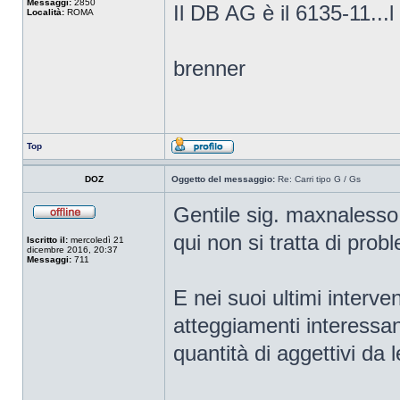
Messaggi:
2850
Il DB AG è il 6135-11...
Località:
ROMA
brenner
Top
DOZ
Oggetto del messaggio:
Re: Carri tipo G / Gs
Gentile sig. maxnalesso 
qui non si tratta di proble
Iscritto il:
mercoledì 21
dicembre 2016, 20:37
Messaggi:
711
E nei suoi ultimi interve
atteggiamenti interessant
quantità di aggettivi da l