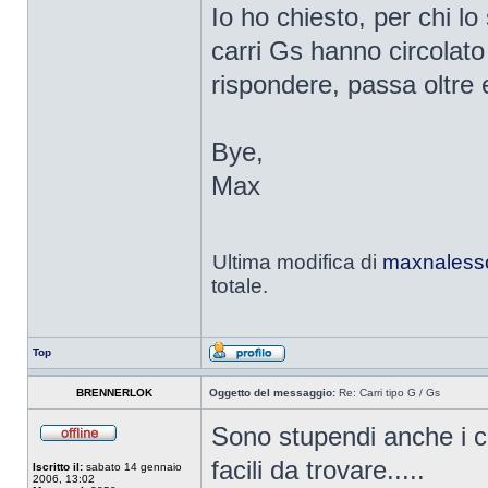
Io ho chiesto, per chi lo
carri Gs hanno circolato
rispondere, passa oltr
Bye,
Max
Ultima modifica di
maxnaless
totale.
Top
BRENNERLOK
Oggetto del messaggio:
Re: Carri tipo G / Gs
Sono stupendi anche i ca
facili da trovare.....
Iscritto il:
sabato 14 gennaio
2006, 13:02