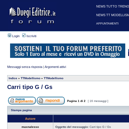
NEWS TUTTO TRENO
NEWS TT MODELLIS
APPUNTAMENTI
Login
Iscriviti
Messaggi senza risposta
|
Argomenti attivi
Indice
»
TTModellismo
»
TTModellismo
Carri tipo G / Gs
Pagina
1
di
2
[ 16 messaggi ]
Stampa pagina
Autore
maxnalesso
Oggetto del messaggio:
Carri tipo G / Gs