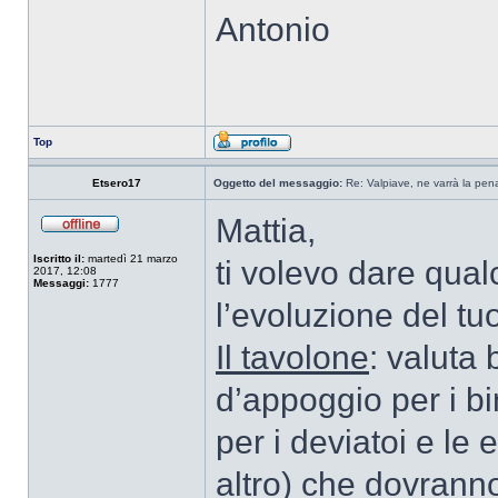
Antonio
Top
Etsero17
Oggetto del messaggio:
Re: Valpiave, ne varrà la pen
Mattia,
Iscritto il:
martedì 21 marzo
ti volevo dare qua
2017, 12:08
Messaggi:
1777
l’evoluzione del tu
Il tavolone
: valuta
d’appoggio per i bina
per i deviatoi e le
altro) che dovranno