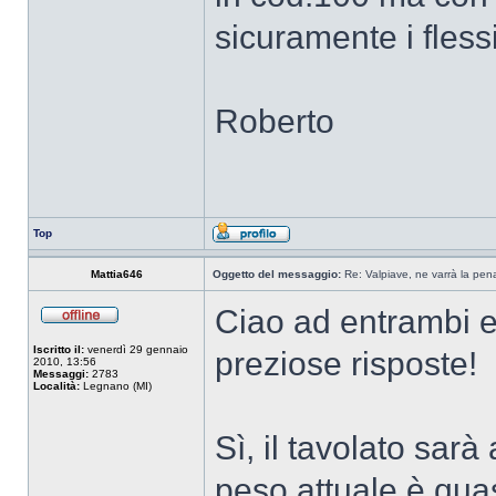
sicuramente i flessi
Roberto
Top
Mattia646
Oggetto del messaggio:
Re: Valpiave, ne varrà la pen
Ciao ad entrambi e
Iscritto il:
venerdì 29 gennaio
preziose risposte!
2010, 13:56
Messaggi:
2783
Località:
Legnano (MI)
Sì, il tavolato sarà
peso attuale è qua