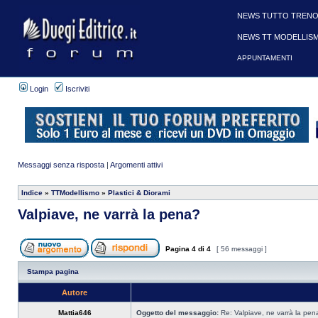
NEWS TUTTO TRENO
NEWS TT MODELLIS
APPUNTAMENTI
Login
Iscriviti
Messaggi senza risposta
|
Argomenti attivi
Indice
»
TTModellismo
»
Plastici & Diorami
Valpiave, ne varrà la pena?
Pagina
4
di
4
[ 56 messaggi ]
Stampa pagina
Autore
Mattia646
Oggetto del messaggio:
Re: Valpiave, ne varrà la pen