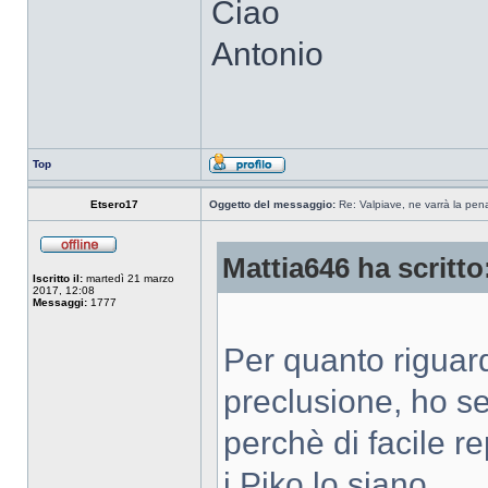
Ciao
Antonio
Top
Etsero17
Oggetto del messaggio:
Re: Valpiave, ne varrà la pen
Mattia646 ha scritto
Iscritto il:
martedì 21 marzo
2017, 12:08
Messaggi:
1777
Per quanto riguard
preclusione, ho s
perchè di facile r
i Piko lo siano.