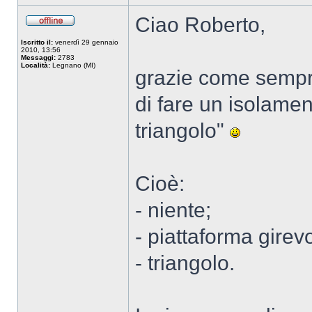
Ciao Roberto,
Iscritto il:
venerdì 29 gennaio
2010, 13:56
Messaggi:
2783
Località:
Legnano (MI)
grazie come sempre
di fare un isolament
triangolo"
Cioè:
- niente;
- piattaforma girevo
- triangolo.