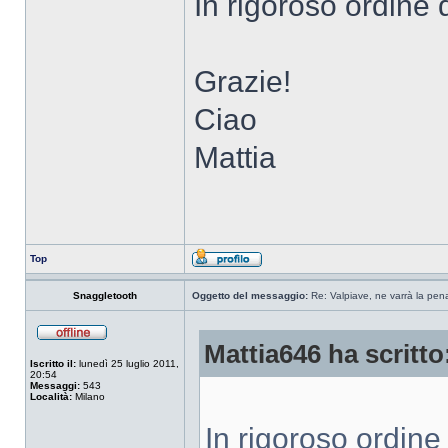
In rigoroso ordine di
Grazie!
Ciao
Mattia
Top
Snaggletooth
Oggetto del messaggio:
Re: Valpiave, ne varrà la pen
Mattia646 ha scritto
Iscritto il:
lunedì 25 luglio 2011,
20:54
Messaggi:
543
Località:
Milano
In rigoroso ordine d