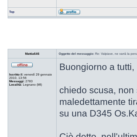
Top
Mattia646
Oggetto del messaggio:
Re: Valpiave, ne varrà la pen
Buongiorno a tutti,
Iscritto il:
venerdì 29 gennaio
2010, 13:56
Messaggi:
2783
Località:
Legnano (MI)
chiedo scusa, non 
maledettamente tir
su una D345 Os.K
Ciò detto, nell'ult