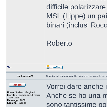
difficile polarizzar
MSL (Lippe) un paio 
binari (inclusi Roc
Roberto
Top
ste.klausen21
Oggetto del messaggio:
Re: Valpiave, ne varrà la pen
Vorrei dare anche i
Nome:
Stefano Minghetti
Anche se ho una mi
Iscritto il:
domenica 14 marzo
2010, 21:37
Messaggi:
2008
sono tantissime pos
Località:
Faenza