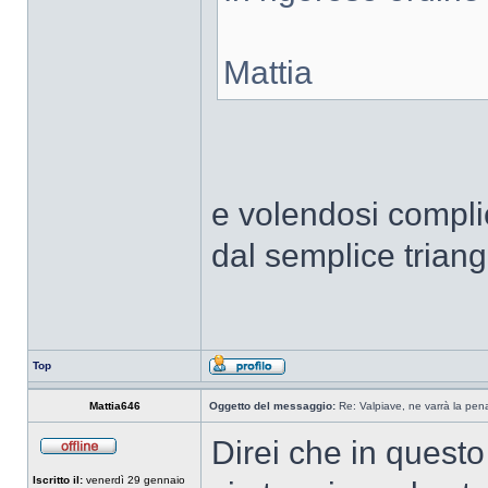
Mattia
e volendosi complic
dal semplice triango
Top
Mattia646
Oggetto del messaggio:
Re: Valpiave, ne varrà la pen
Direi che in questo
Iscritto il:
venerdì 29 gennaio