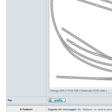
Toboga.JPG [ 75.02 KiB | Osservato 3230 volte ]
Top
A Federici
Oggetto del messaggio:
Re: Valpiave, ne varrà la pen