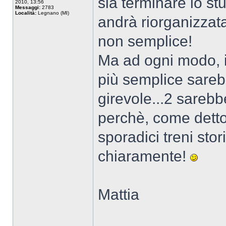
sia terminare lo stu
2010, 13:56
Messaggi:
2783
Località:
Legnano (MI)
andrà riorganizzat
non semplice!
Ma ad ogni modo, i
più semplice sare
girevole...2 sare
perchè, come detto,
sporadici treni sto
chiaramente!
Mattia