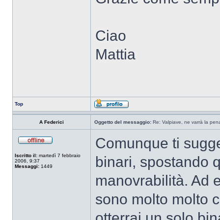
Ciao
Mattia
Top
A Federici
Oggetto del messaggio:
Re: Valpiave, ne varrà la pen
Comunque ti sugger
Iscritto il:
martedì 7 febbraio
binari, spostando q
2006, 9:37
Messaggi:
1449
manovrabilità. Ad e
sono molto molto co
otterrai un solo bi