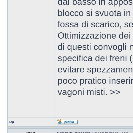
dal basso in apposit
blocco si svuota i
fossa di scarico, 
Ottimizzazione dei 
di questi convogli 
specifica dei freni
evitare spezzamenti
poco pratico inserir
vagoni misti. >>
Top
MALTE
Oggetto del messaggio:
Re: Carri tramoggia Epoca VI