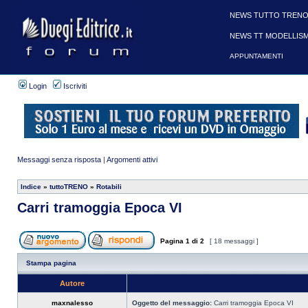
NEWS TUTTO TRENO
NEWS TT MODELLIS
APPUNTAMENTI
Login
Iscriviti
Messaggi senza risposta
|
Argomenti attivi
Indice
»
tuttoTRENO
»
Rotabili
Carri tramoggia Epoca VI
Pagina
1
di
2
[ 18 messaggi ]
Stampa pagina
Autore
maxnalesso
Oggetto del messaggio:
Carri tramoggia Epoca VI