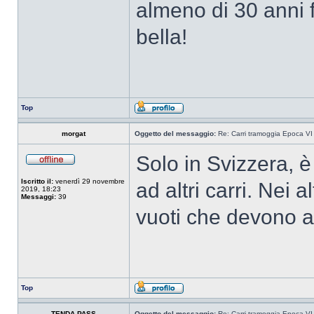
almeno di 30 anni 
bella!
Top
morgat
Oggetto del messaggio:
Re: Carri tramoggia Epoca VI
Solo in Svizzera, 
Iscritto il:
venerdì 29 novembre
ad altri carri. Nei 
2019, 18:23
Messaggi:
39
vuoti che devono a
Top
TENDA PASS
Oggetto del messaggio:
Re: Carri tramoggia Epoca VI