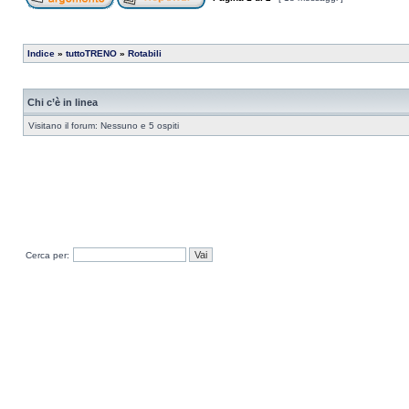
Indice
»
tuttoTRENO
»
Rotabili
Chi c’è in linea
Visitano il forum: Nessuno e 5 ospiti
Cerca per: