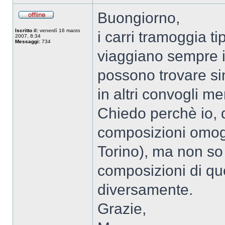
Buongiorno,
Iscritto il:
venerdì 16 marzo
i carri tramoggia ti
2007, 8:34
Messaggi:
734
viaggiano sempre 
possono trovare si
in altri convogli me
Chiedo perchè io, 
composizioni omog
Torino), ma non so 
composizioni di que
diversamente.
Grazie,