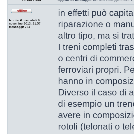
in effetti può capit
Iscritto il:
mercoledì 6
riparazione o manut
novembre 2013, 21:57
Messaggi:
784
altro tipo, ma si tr
I treni completi tra
o centri di commerci
ferroviari propri. 
hanno in composizion
Diverso il caso di al
di esempio un tren
avere in composizio
rotoli (telonati o t