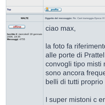
Top
MALTE
Oggetto del messaggio:
Re: Carri tramoggia Epoca VI
ciao max,
Iscritto il:
mercoledì 18 gennaio
2006, 19:35
Messaggi:
4755
la foto fa riferime
alle porte di Prattel
convogli tipo mist
sono ancora frequ
belli di tutti propri
I super mistoni c e