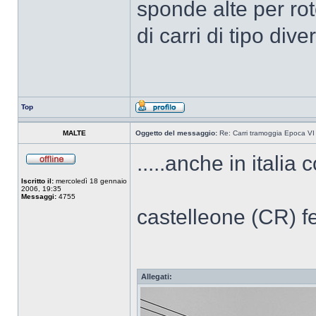
sponde alte per roto
di carri di tipo dive
Top
MALTE
Oggetto del messaggio:
Re: Carri tramoggia Epoca VI
.....anche in italia 
Iscritto il:
mercoledì 18 gennaio
2006, 19:35
Messaggi:
4755
castelleone (CR) f
Allegati: