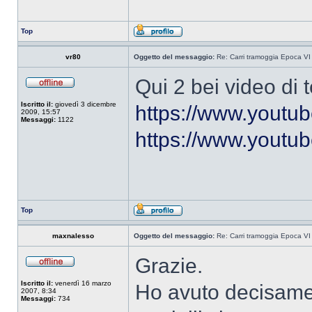
Top
vr80
Oggetto del messaggio:
Re: Carri tramoggia Epoca VI
Qui 2 bei video di 
Iscritto il:
giovedì 3 dicembre
https://www.yout
2009, 15:57
Messaggi:
1122
https://www.yout
Top
maxnalesso
Oggetto del messaggio:
Re: Carri tramoggia Epoca VI
Grazie.
Iscritto il:
venerdì 16 marzo
Ho avuto decisame
2007, 8:34
Messaggi:
734