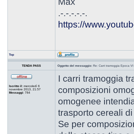
Max
.-.-.-.-.-.
https://www.you
Top
TENDA PASS
Oggetto del messaggio:
Re: Carri tramoggia Epoca VI
I carri tramoggia t
Iscritto il:
mercoledì 6
composizioni omog
novembre 2013, 21:57
Messaggi:
784
omogenee intendia
trasporto cereali di tu
Se per composizion