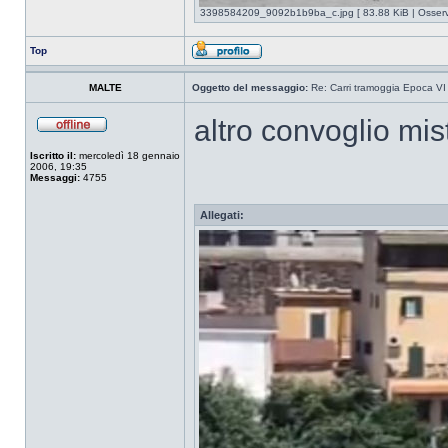
3398584209_9092b1b9ba_c.jpg [ 83.88 KiB | Osserva
Top
MALTE
Oggetto del messaggio:
Re: Carri tramoggia Epoca VI
altro convoglio mi
Iscritto il:
mercoledì 18 gennaio
2006, 19:35
Messaggi:
4755
Allegati: