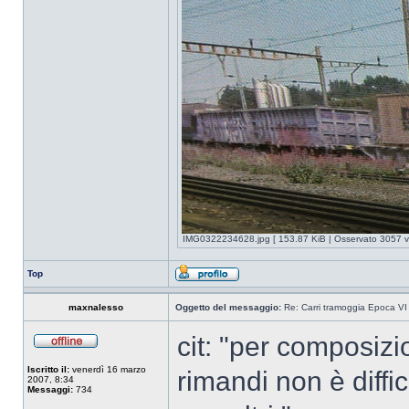
IMG0322234628.jpg [ 153.87 KiB | Osservato 3057 vo
Top
maxnalesso
Oggetto del messaggio:
Re: Carri tramoggia Epoca VI
cit: "per composizion
Iscritto il:
venerdì 16 marzo
rimandi non è diffic
2007, 8:34
Messaggi:
734