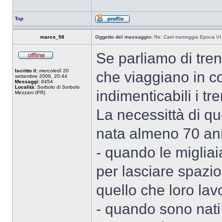
Top
marco_58
Oggetto del messaggio:
Re: Carri tramoggia Epoca VI
Se parliamo di tre
Iscritto il:
mercoledì 20
che viaggiano in 
settembre 2006, 20:44
Messaggi:
6454
Località:
Sorbolo di Sorbolo
indimenticabili i tre
Mezzani (PR)
La necessittà di q
nata almeno 70 ann
- quando le migliai
per lasciare spazio
quello che loro lav
- quando sono nati 