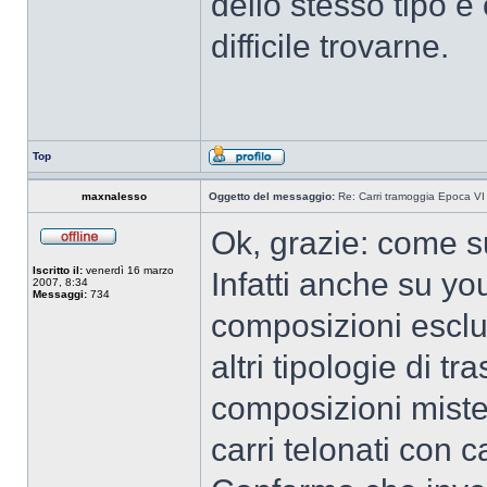
dello stesso tipo e
difficile trovarne.
Top
maxnalesso
Oggetto del messaggio:
Re: Carri tramoggia Epoca VI
Ok, grazie: come 
Iscritto il:
venerdì 16 marzo
Infatti anche su yo
2007, 8:34
Messaggi:
734
composizioni esclu
altri tipologie di 
composizioni miste:
carri telonati con ca