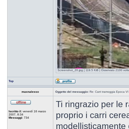
Screenshot_20.jpg [ 119.5 KiB | Osservato 2100 volte
Top
maxnalesso
Oggetto del messaggio:
Re: Carri tramoggia Epoca VI
Ti ringrazio per le
Iscritto il:
venerdì 16 marzo
proprio i carri cerea
2007, 8:34
Messaggi:
734
modellisticamente d