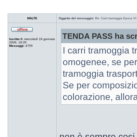
MALTE
Oggetto del messaggio:
Re: Carri tramoggia Epoca VI
TENDA PASS ha scri
Iscritto il:
mercoledì 18 gennaio
2006, 19:35
Messaggi:
4755
I carri tramoggia 
omogenee, se per
tramoggia trasporto 
Se per composizion
colorazione, allora
non è sempre cosi